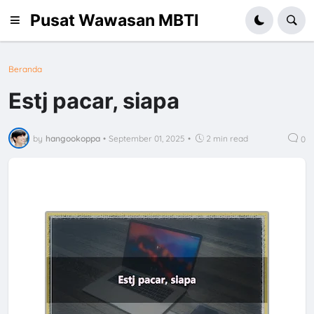
Pusat Wawasan MBTI
Beranda
Estj pacar, siapa
by
hangookoppa
•
September 01, 2025
•
2 min read
0