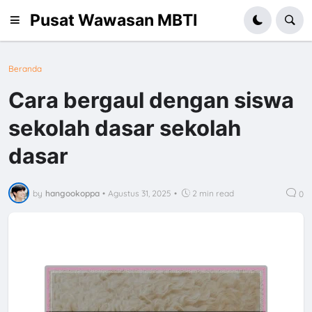
Pusat Wawasan MBTI
Beranda
Cara bergaul dengan siswa
sekolah dasar sekolah
dasar
by
hangookoppa
•
Agustus 31, 2025
•
2 min read
0